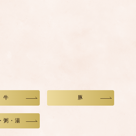
牛
豚
・粥・湯