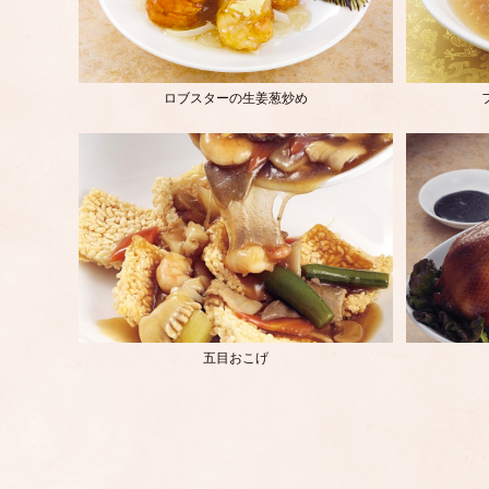
ロブスターの生姜葱炒め
五目おこげ