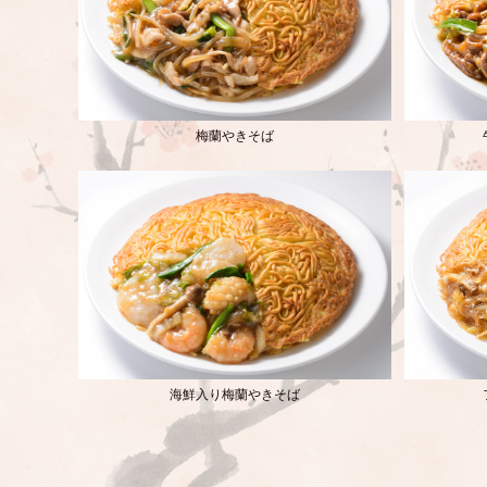
梅蘭やきそば
海鮮入り梅蘭やきそば